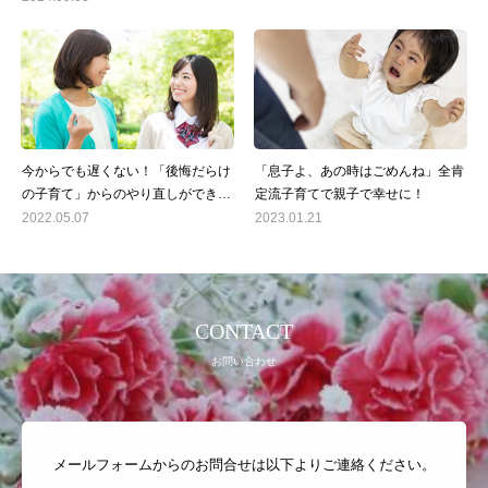
今からでも遅くない！「後悔だらけ
「息子よ、あの時はごめんね」全肯
の子育て」からのやり直しができる
定流子育てで親子で幸せに！
オンライン無料子育てセミナー
2022.05.07
2023.01.21
CONTACT
お問い合わせ
メールフォームからのお問合せは以下よりご連絡ください。