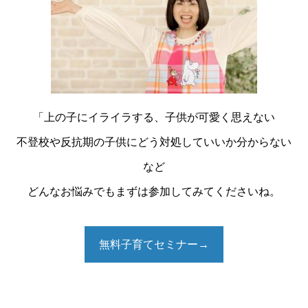
トップ
プロフィール
全肯定® カウンセリング
「上の子にイライラする、子供が可愛く思えない
各種講座
不登校や反抗期の子供にどう対処していいか分からない
お客様の声
など
BLOG
どんなお悩みでもまずは参加してみてくださいね。
セミナー 講演依頼
無料子育てセミナー→