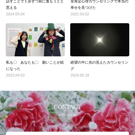
話すことで１歩ずつ前に進もうとと
全肯定心理カウンセリングで本当の
思える
幸せを見つけた
2024.05.04
2022.03.02
私も〇 あなたも〇 願いことが絵
絶望の中に光の見えたカウンセリン
になった
グ
2025.04.03
2024.05.18
CONTACT
お問い合わせ