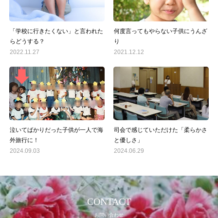
「学校に行きたくない」と言われた
何度言ってもやらない子供にうんざ
らどうする？
り
2022.11.27
2021.12.12
泣いてばかりだった子供が一人で海
司会で感じていただけた「柔らかさ
外旅行に！
と優しさ」
2024.09.03
2024.06.29
CONTACT
お問い合わせ