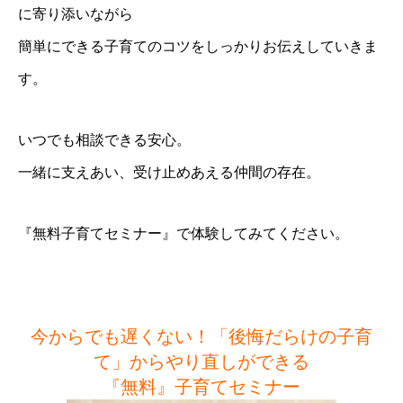
に寄り添いながら
簡単にできる子育てのコツをしっかりお伝えしていきま
す。
いつでも相談できる安心。
一緒に支えあい、受け止めあえる仲間の存在。
『無料子育てセミナー』で体験してみてください。
トップ
プロフィール
今からでも遅くない！「後悔だらけの子育
全肯定® カウンセリング
て」からやり直しができる
各種講座
『無料』子育てセミナー