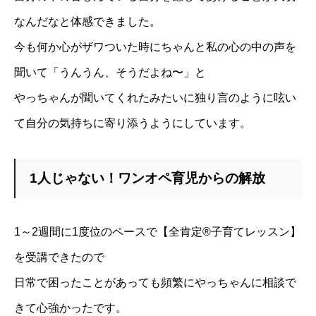
なんだなと体感で
きました。
今も何か心がザワついた時に
ちゃん
と私の心の中の声を
聞いて「う
んうん、そうだよね〜」と
やっ
ちゃん
が聞いてくれたみたいに独
り言のように呟い
て自分の気持ちに寄り添うようにしています。
1人じゃない！ワンオペ育児からの解放
1～2週間に1度位のペースで【全肯定®子育てレッスン】
を受講できたので
日常で困ったこ
とがあっても頻繁にやっ
ちゃん
に相談で
きて心強かったです。