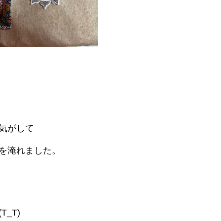
気がして
を淹れました。
トップ
プロフィール
全肯定® カウンセリング
各種講座
_T)