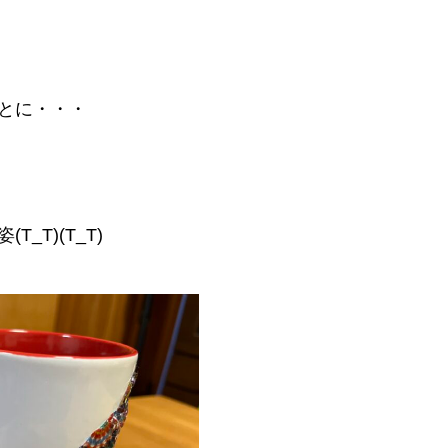
お客様の声
BLOG
セミナー 講演依頼
とに・・・
_T)(T_T)