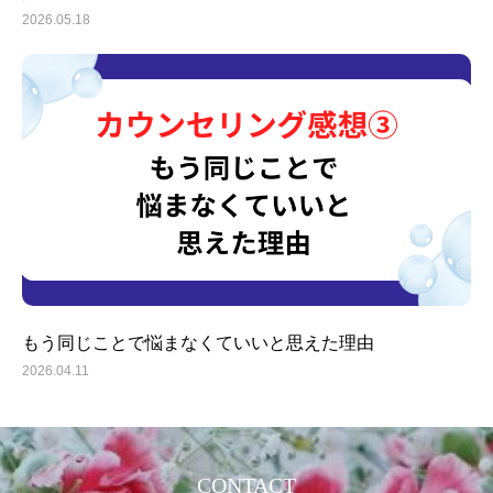
2026.05.18
もう同じことで悩まなくていいと思えた理由
トップ
2026.04.11
プロフィール
全肯定® カウンセリング
CONTACT
各種講座