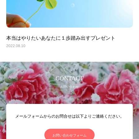
本当はやりたいあなたに１歩踏み出すプレゼント
2022.08.10
トップ
CONTACT
プロフィール
お問い合わせ
全肯定® カウンセリング
各種講座
メールフォームからのお問合せは以下よりご連絡ください。
お客様の声
BLOG
お問い合わせフォーム